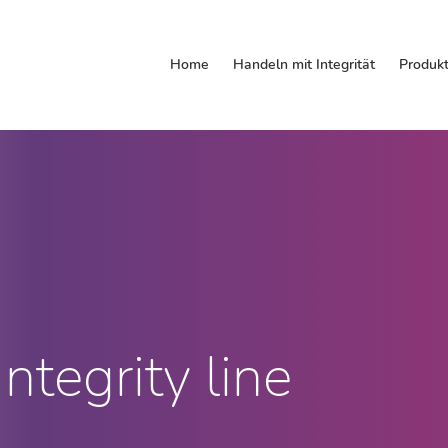
Home
Handeln mit Integrität
Produk
tegrity line