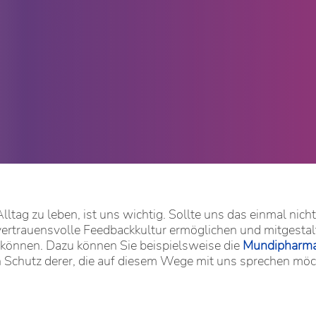
ag zu leben, ist uns wichtig. Sollte uns das einmal nich
vertrauensvolle Feedbackkultur ermöglichen und mitgestalt
 können. Dazu können Sie beispielsweise die
Mundipharma 
n Schutz derer, die auf diesem Wege mit uns sprechen möc